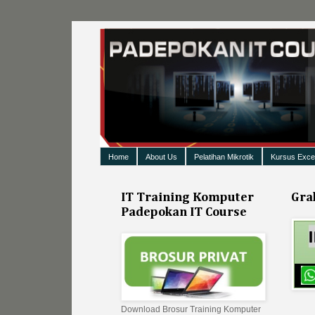
Home
About Us
Pelatihan Mikrotik
Kursus Exce
IT Training Komputer
Gra
Padepokan IT Course
Download Brosur Training Komputer