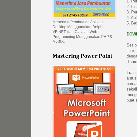
1. Pe
2. In
3. Pe
4. Ap
Menerima Pembuatan Aplikasi
5. Ba
Desktop Menggunakan Delphi,
VB.NET, dan C#. atau Web
DOWN
Programming Menggunakan PHP &
MySQL
Sesio
linux
Mastering Power Point
denga
disam
Train
antus
perna
sekal
menge
buat s