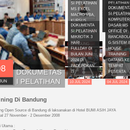
SI PELATIHAN
PELATIHAN
DOKUMENT
MS EXCEL
KURSUS
SI PELATIH
MACRO VBA,
EXCEL LEV
KOMPUTER
KURSUS
INTERMEDI
DOKUMENTA
DASAR MS
EXCEL
E SAMPAI
SI PELATIHAN
OFFICE DI
PROGRAMMI
ADVANCED |
MIKROTIK 3
RANCABOL
NG DI
4X
HARI
G SISTEM I
BANDUNG
PERTEMUA
FULLDAY DI
HOUSE
01
BULAN JUNI
AUG
2024
18
TRAINING
JUL
2024
2024 DI
DATANG KE
08
PADEPOKAN
TEMPAT
DOKUMETAS
IT
PESERTA
I PELATIHAN
JUN
10
JUL
2024
04
JUL
2024
TRAINING
MIKROTIK
ining Di Bandung
PRE MTCNA
ing Open Source di Bandung di laksanakan di Hotel BUMI ASIH JAYA
al 27 November - 2 Desember 2008
& MTCRE DI
UNIVERSITA
i Utama :