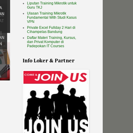
Liputan Training Mikrotik untuk
Guru TKJ
A
Ulasan Training Mikrotik
AN
EL
Fundamental With Studi Kasus
AT
VPN
Private Excel Fullday 2 Hari di
Cihampelas Bandung
|
AN
Daftar Materi Training, Kursus,
dan Privat Komputer di
N
N
Padepokan IT Courses
Info Loker & Partner