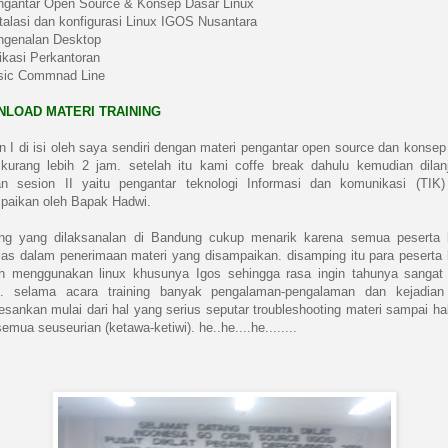
ngantar Open Source & Konsep Dasar Linux
S
stalasi dan konfigurasi Linux IGOS Nusantara
ngenalan Desktop
PASUNDAN
likasi Perkantoran
sic Commnad Line
BANDUNG
LOAD MATERI TRAINING
AWAL JUNI
2024.
n I di isi oleh saya sendiri dengan materi pengantar open source dan konsep
 kurang lebih 2 jam. setelah itu kami coffe break dahulu kemudian dilan
(SISTEM IN
n sesion II yaitu pengantar teknologi Informasi dan komunikasi (TIK
paikan oleh Bapak Hadwi.
HOUSE
ing yang dilaksanalan di Bandung cukup menarik karena semua peserta 
TRAINING)
ias dalam penerimaan materi yang disampaikan. disamping itu para peserta
h menggunakan linux khusunya Igos sehingga rasa ingin tahunya sangat
i. selama acara training banyak pengalaman-pengalaman dan kejadia
sankan mulai dari hal yang serius seputar troubleshooting materi sampai ha
emua seuseurian (ketawa-ketiwi). he..he....he........