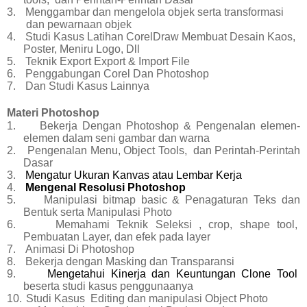
3.
Menggambar dan mengelola objek
serta
transformasi
dan pewarnaan
objek
4.
Studi Kasus Latihan CorelDraw Membuat Desain Kaos,
Poster, Meniru Logo, Dll
5.
Teknik Export Export & Import File
6.
Penggabungan Corel Dan Photoshop
7.
Dan Studi Kasus Lainnya
Materi Photoshop
1.
Bekerja Dengan Photoshop & Pengenalan elemen-
elemen dalam seni gambar dan warna
2.
Pengenalan Menu, Object Tools,
dan Perintah-Perintah
Dasar
3.
Mengatur Ukuran Kanvas atau Lembar Kerja
4.
Mengenal Resolusi Photoshop
5.
Manipulasi bitmap basic
& Penagaturan Teks dan
Bentuk serta
Manipulasi Photo
6.
Memahami Teknik Seleksi , crop, shape tool,
Pembuatan Layer, dan efek pada layer
7.
Animasi Di Photoshop
8.
Bekerja dengan Masking dan Transparansi
9.
Mengetahui Kinerja dan Keuntungan Clone Tool
beserta studi kasus penggunaanya
10.
Studi Kasus
Editing dan manipulasi Object Photo